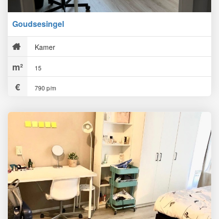
Goudsesingel
Kamer
15
790 p/m