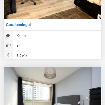
Goudsesingel
Kamer
17
815 p/m