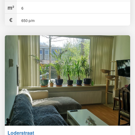
6
650 p/m
Loderstraat