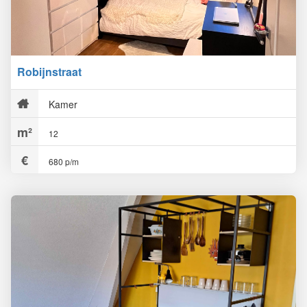
Robijnstraat
Kamer
12
680 p/m