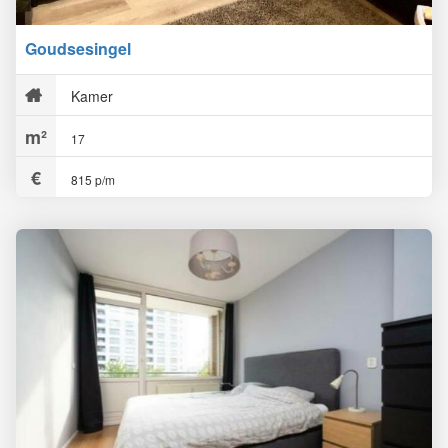
Goudsesingel
Kamer
17
815 p/m