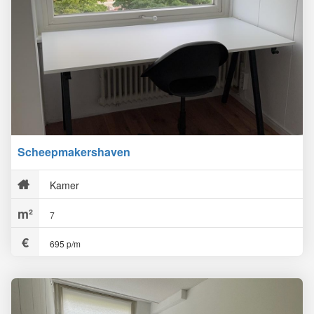
Scheepmakershaven
Kamer
7
695 p/m