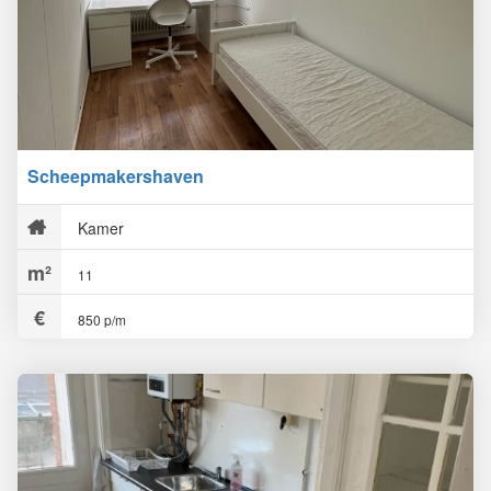
Scheepmakershaven
Kamer
11
850 p/m