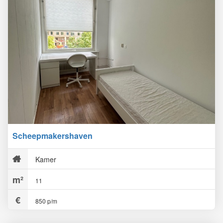
Scheepmakershaven
Kamer
11
850 p/m