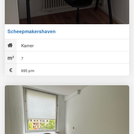
Scheepmakershaven
Kamer
7
695 p/m