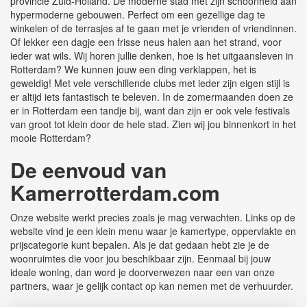
provincie Zuid-Holland. De moderne stad met zijn schoonheid aan
hypermoderne gebouwen. Perfect om een gezellige dag te
winkelen of de terrasjes af te gaan met je vrienden of vriendinnen.
Of lekker een dagje een frisse neus halen aan het strand, voor
ieder wat wils. Wij horen jullie denken, hoe is het uitgaansleven in
Rotterdam? We kunnen jouw een ding verklappen, het is
geweldig! Met vele verschillende clubs met ieder zijn eigen stijl is
er altijd iets fantastisch te beleven. In de zomermaanden doen ze
er in Rotterdam een tandje bij, want dan zijn er ook vele festivals
van groot tot klein door de hele stad. Zien wij jou binnenkort in het
mooie Rotterdam?
De eenvoud van
Kamerrotterdam.com
Onze website werkt precies zoals je mag verwachten. Links op de
website vind je een klein menu waar je kamertype, oppervlakte en
prijscategorie kunt bepalen. Als je dat gedaan hebt zie je de
woonruimtes die voor jou beschikbaar zijn. Eenmaal bij jouw
ideale woning, dan word je doorverwezen naar een van onze
partners, waar je gelijk contact op kan nemen met de verhuurder.