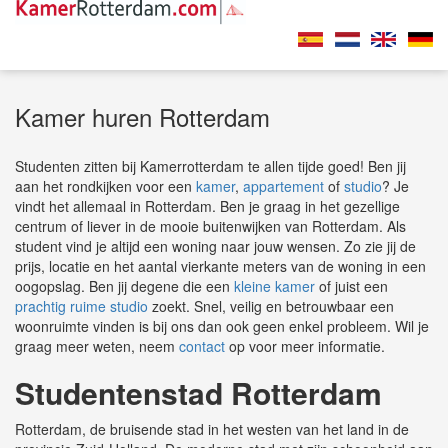
Kamer huren Rotterdam
Studenten zitten bij Kamerrotterdam te allen tijde goed! Ben jij
aan het rondkijken voor een
kamer
,
appartement
of
studio
? Je
vindt het allemaal in Rotterdam. Ben je graag in het gezellige
centrum of liever in de mooie buitenwijken van Rotterdam. Als
student vind je altijd een woning naar jouw wensen. Zo zie jij de
prijs, locatie en het aantal vierkante meters van de woning in een
oogopslag. Ben jij degene die een
kleine kamer
of juist een
prachtig ruime studio
zoekt. Snel, veilig en betrouwbaar een
woonruimte vinden is bij ons dan ook geen enkel probleem. Wil je
graag meer weten, neem
contact
op voor meer informatie.
Studentenstad Rotterdam
Rotterdam, de bruisende stad in het westen van het land in de