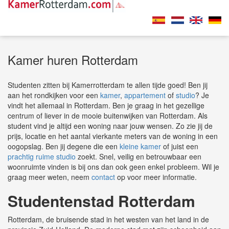
Kamer huren Rotterdam
Studenten zitten bij Kamerrotterdam te allen tijde goed! Ben jij
aan het rondkijken voor een
kamer
,
appartement
of
studio
? Je
vindt het allemaal in Rotterdam. Ben je graag in het gezellige
centrum of liever in de mooie buitenwijken van Rotterdam. Als
student vind je altijd een woning naar jouw wensen. Zo zie jij de
prijs, locatie en het aantal vierkante meters van de woning in een
oogopslag. Ben jij degene die een
kleine kamer
of juist een
prachtig ruime studio
zoekt. Snel, veilig en betrouwbaar een
woonruimte vinden is bij ons dan ook geen enkel probleem. Wil je
graag meer weten, neem
contact
op voor meer informatie.
Studentenstad Rotterdam
Rotterdam, de bruisende stad in het westen van het land in de