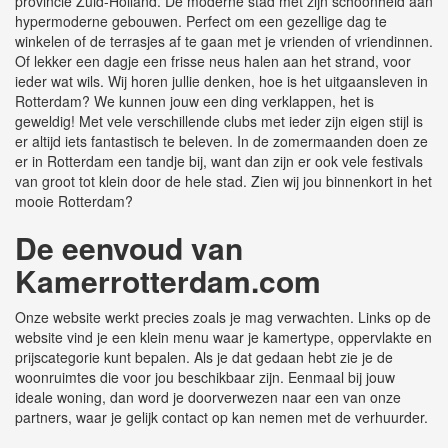
provincie Zuid-Holland. De moderne stad met zijn schoonheid aan
hypermoderne gebouwen. Perfect om een gezellige dag te
winkelen of de terrasjes af te gaan met je vrienden of vriendinnen.
Of lekker een dagje een frisse neus halen aan het strand, voor
ieder wat wils. Wij horen jullie denken, hoe is het uitgaansleven in
Rotterdam? We kunnen jouw een ding verklappen, het is
geweldig! Met vele verschillende clubs met ieder zijn eigen stijl is
er altijd iets fantastisch te beleven. In de zomermaanden doen ze
er in Rotterdam een tandje bij, want dan zijn er ook vele festivals
van groot tot klein door de hele stad. Zien wij jou binnenkort in het
mooie Rotterdam?
De eenvoud van
Kamerrotterdam.com
Onze website werkt precies zoals je mag verwachten. Links op de
website vind je een klein menu waar je kamertype, oppervlakte en
prijscategorie kunt bepalen. Als je dat gedaan hebt zie je de
woonruimtes die voor jou beschikbaar zijn. Eenmaal bij jouw
ideale woning, dan word je doorverwezen naar een van onze
partners, waar je gelijk contact op kan nemen met de verhuurder.