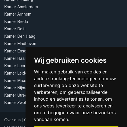
Kamer Amsterdam
Kamer Arnhem
Kamer Breda
Kamer Delft
Kamer Den Haag
Kamer Eindhoven
Kamer Enschede
Kamer Haarlem
Wij gebruiken cookies
Kamer Leeuwarden
Wij maken gebruik van cookies en
Kamer Leiden
andere tracking-technologieën om uw
Kamer Maastricht
surfervaring op onze website te
Kamer Nijmegen
verbeteren, om gepersonaliseerde
Kamer Utrecht
inhoud en advertenties te tonen, om
Kamer Zwolle
ons websiteverkeer te analyseren en
om te begrijpen waar onze bezoekers
vandaan komen.
Over ons
|
Contact
|
Adverteren
|
Sitemap
|
Algemene